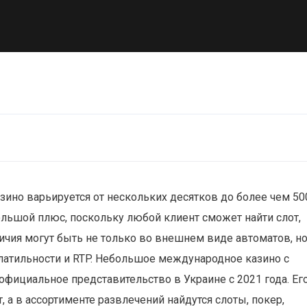
зино варьируется от нескольких десятков до более чем 50
ольшой плюс, поскольку любой клиент сможет найти слот,
ичия могут быть не только во внешнем виде автоматов, но
олатильности и RTP. Небольшое международное казино с
фициальное представительство в Украине с 2021 года. Ег
 а в ассортименте развлечений найдутся слоты, покер,