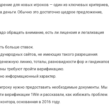
щрение для новых игроков — один из ключевых критериев,
а деньги. Обычно это достаточно щедрое предложение,
надо обращать внимание, есть ли лицензия и легализация
ть больше ставок.
ждународных сайтов, не имеющих такого разрешения.
 денежную линию, тоталы, разновидности фор и гандикапов
ины требуют пройти верификацию.
ьно информационный характер.
у игроку нужно предоставить необходимые документы. Мы
ти верификации 1Win и рассказали, как избежать проблем.
контора, основанная в 2016 году.