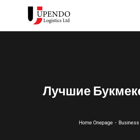
Лучшие Букмек
Home Onepage
Business 