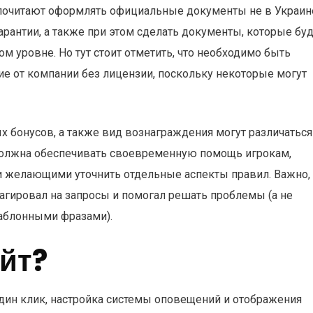
очитают оформлять официальные документы не в Украине
гарантии, а также при этом сделать документы, которые бу
 уровне. Но тут стоит отметить, что необходимо быть
е от компании без лицензии, поскольку некоторые могут
 бонусов, а также вид вознаграждения могут различаться
 должна обеспечивать своевременную помощь игрокам,
и желающими уточнить отдельные аспекты правил. Важно,
еагировал на запросы и помогал решать проблемы (а не
шаблонными фразами).
айт?
дин клик, настройка системы оповещений и отображения