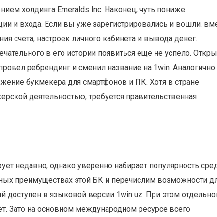
ием холдинга Emeralds Inc. Наконец, чуть пониже
ии и входа. Если вы уже зарегистрировались и вошли, вм
ния счета, настроек личного кабинета и вывода денег.
чательного в его истории появиться еще не успело. Откр
8 провел ребрендинг и сменил название на 1win. Аналогично
ожение букмекера для смартфонов и ПК. Хотя в стране
ерской деятельностью, требуется правительственная
ует недавно, однако уверенно набирает популярность сре
вных преимуществах этой БК и перечислим возможности д
й доступен в языковой версии 1win uz. При этом отдельно
ет. Зато на основном международном ресурсе всего