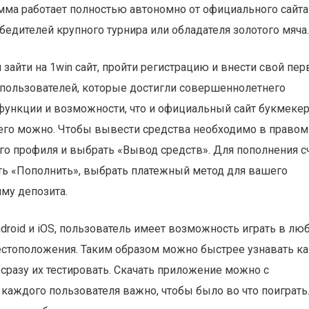
мма работает полностью автономно от официального сайта
бедителей крупного турнира или обладателя золотого мяча.
 зайти на 1win сайт, пройти регистрацию и внести свой пе
я пользователей, которые достигли совершеннолетнего
ункции и возможности, что и официальный сайт букмекер
его можно. Чтобы вывести средства необходимо в правом
его профиля и выбрать «Вывод средств». Для пополнения с
ать «Пополнить», выбрать платежный метод для вашего
му депозита.
roid и iOS, пользователь имеет возможность играть в лю
естоположения. Таким образом можно быстрее узнавать к
сразу их тестировать. Скачать приложение можно с
каждого пользователя важно, чтобы было во что поиграть.