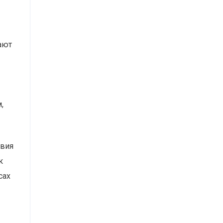
ают
,
овия
к
сах