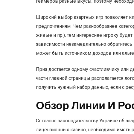
геймеров разные вкусы, поэтому необходи
Широкий выбор азартных игр позволяет кл
предпочтениям. Чем разнообразнее категор
живые и пр.), тем интереснее игроку буде
зависимости незамедлительно обратитесь к 
может быть источником доходов или альте
Приз достается одному счастливчику или 
части главной страницы располагается лог
получить нужный набор данных, если с ре
Обзор Линии И Ро
Согласно законодательству Украине об аз
лицензионных казино, необходимо иметь 