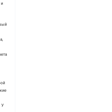
 и
рвый
а,
чета
бой
акие
 У