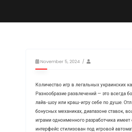
November 5, 2024
Количество игр в легальных украинских ка
Разнообразие развлечений — это всегда б
лайв-шоу или краш-игру себе по душе. Отл
бонусных механиках, диапазоне ставок, в
играми одноименного разработчика имеет о
интерфейс стилизован под игровой автомат,