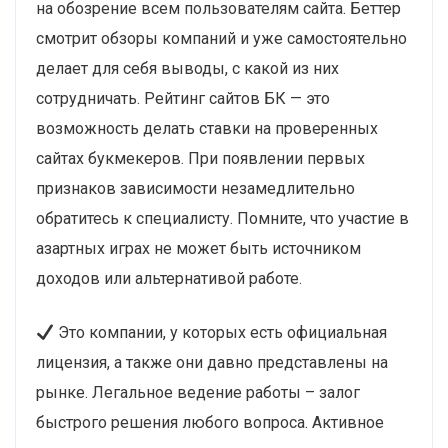
на обозрение всем пользователям сайта. Беттер
смотрит обзоры компаний и уже самостоятельно
делает для себя выводы, с какой из них
сотрудничать. Рейтинг сайтов БК — это
возможность делать ставки на проверенных
сайтах букмекеров. При появлении первых
признаков зависимости незамедлительно
обратитесь к специалисту. Помните, что участие в
азартных играх не может быть источником
доходов или альтернативой работе.
Это компании, у которых есть официальная
лицензия, а также они давно представлены на
рынке. Легальное ведение работы – залог
быстрого решения любого вопроса. Активное