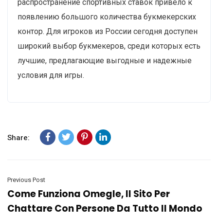
распространение спортивных ставок привело к
появлению большого количества букмекерских
контор. Для игроков из России сегодня доступен
широкий выбор букмекеров, среди которых есть
лучшие, предлагающие выгодные и надежные
условия для игры.
Share:
Previous Post
Come Funziona Omegle, Il Sito Per
Chattare Con Persone Da Tutto Il Mondo