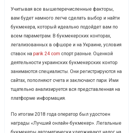
Учитывая все вышеперечисленные факторы,
вам будет намного легче сделать выбор и найти
букмекера, который идеально подойдет вам по
всем параметрам. В букмекерских конторах,
легализованных в офшоре и на Украине, условия
ставок на
parik 24 com
спорт разные. Оценкой
деятельности украинских букмекерских контор
занимаются специалисты. Они регистрируются на
сайтах, пополняют счета и заключают пари. Ими
тщательно анализируется вся представленная на
платформе информация.
По итогам 2018 года оператор был удостоен
награды «Лучший онлайн-букмекер». Легальные
букмекеры автоматически удерживают налог на