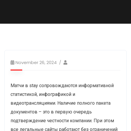
November 26, 2024
Матчи в stay сопровождаются информативной
статистикой, инфографикой и
видеотрансляциями. Наличие полного пакета
документов – это в первую очередь
подтверждение честности компании. При этом
все легальные сайты работают без ограничений