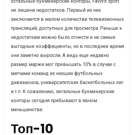
остальные букмекерские конторы, Favorit sport
не лишена недостатков. Первый из них
заключается в малом количестве телевизионных
трансляций, доступных для просмотра. Раньше к
недостаткам можно было отнести и не самые
выгодные коэффициенты, но в последнее время
они заметно выросли. А ведь еще недавно
размер маржи мог превышать 10% в случае с
матчами команд из низших футбольных
дивизионов, университетских баскетбольных лиг
и т.п. К сожалению, легальные букмекерские
конторы сегодня пребывают в явном
меньшинстве.
Топ-10