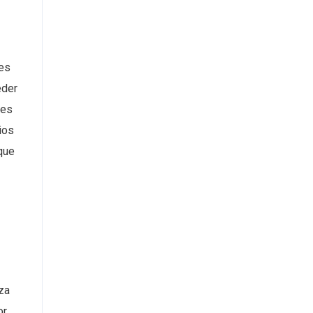
bes
eder
 es
ios
que
iza
or