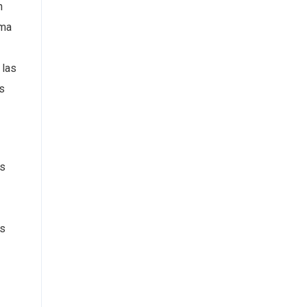
n
rma
 las
s
os
us