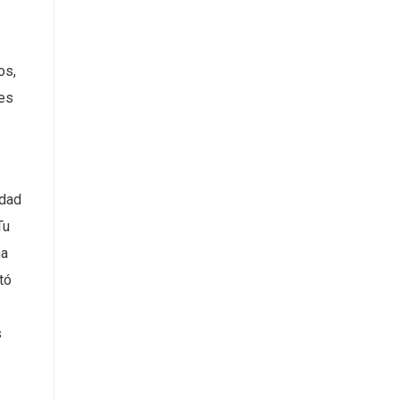
os,
 es
idad
Tu
ma
tó
s