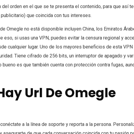
n del orden en el que se te presenta el contenido, para que así te
publicitario) que coincida con tus intereses.
de Omegle no está disponible incluyen China, los Emiratos Ára
de eso, si usas una VPN, puedes evitar la censura regional y acc
de cualquier lugar. Uno de los mayores beneficios de esta VPN
dad. Tiene cifrado de 256 bits, un interruptor de apagado y var
Lo bueno es que también cuenta con protección contra fugas, aun
Hay Url De Omegle
conéctate a la línea de soporte y reporta a la persona. Personal
 y asegurarte de que cada conversación coincida con tu pasión p