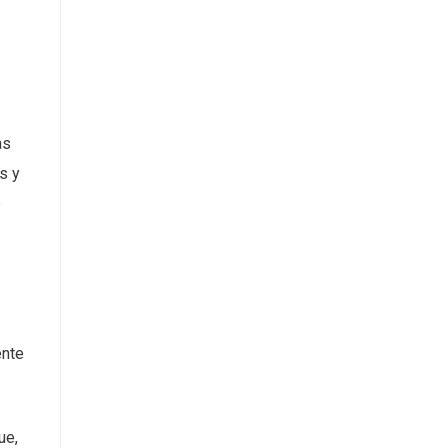
as
s y
e
ente
ue,