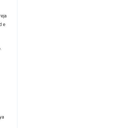
reja
d e
.
ya