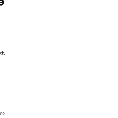
e
ch,
omo