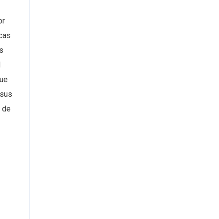
or
icas
s
l
que
 sus
l de