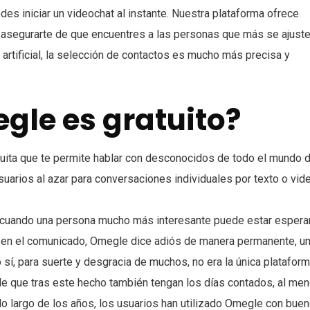
edes iniciar un videochat al instante. Nuestra plataforma ofrece
y asegurarte de que encuentres a las personas que más se ajuste
a artificial, la selección de contactos es mucho más precisa y
gle es gratuito?
tuita que te permite hablar con desconocidos de todo el mundo 
uarios al azar para conversaciones individuales por texto o vid
a, cuando una persona mucho más interesante puede estar esper
a en el comunicado, Omegle dice adiós de manera permanente, u
 sí, para suerte y desgracia de muchos, no era la única platafor
de que tras este hecho también tengan los días contados, al me
lo largo de los años, los usuarios han utilizado Omegle con bue