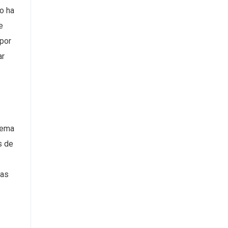
no ha
e
 por
ar
stema
s de
las