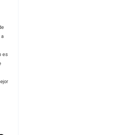
de
 a
b es
e
ejor