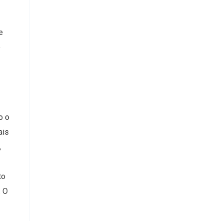
e
ê
o o
ais
,
to
. O