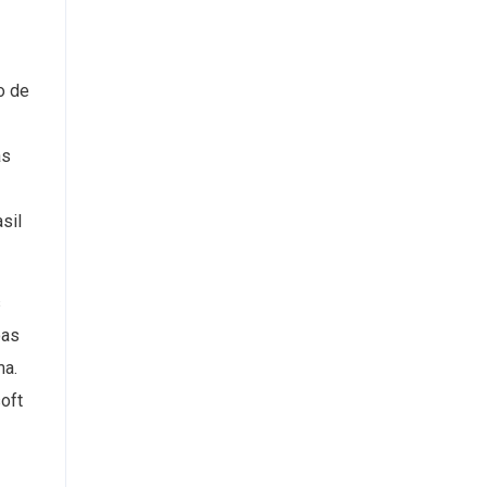
o de
as
sil
s
oas
ma.
oft