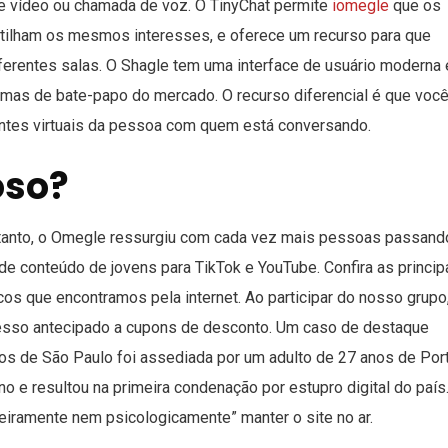
e vídeo ou chamada de voz. O TinyChat permite
iomegle
que os
ilham os mesmos interesses, e oferece um recurso para que
erentes salas. O Shagle tem uma interface de usuário moderna 
ormas de bate-papo do mercado. O recurso diferencial é que voc
ntes virtuais da pessoa com quem está conversando.
oso?
etanto, o Omegle ressurgiu com cada vez mais pessoas passand
 conteúdo de jovens para TikTok e YouTube. Confira as princip
cos que encontramos pela internet. Ao participar do nosso grupo
esso antecipado a cupons de desconto. Um caso de destaque
nos de São Paulo foi assediada por um adulto de 27 anos de Por
ano e resultou na primeira condenação por estupro digital do país
nceiramente nem psicologicamente” manter o site no ar.