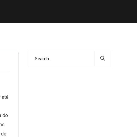
 até
a do
uns
o de