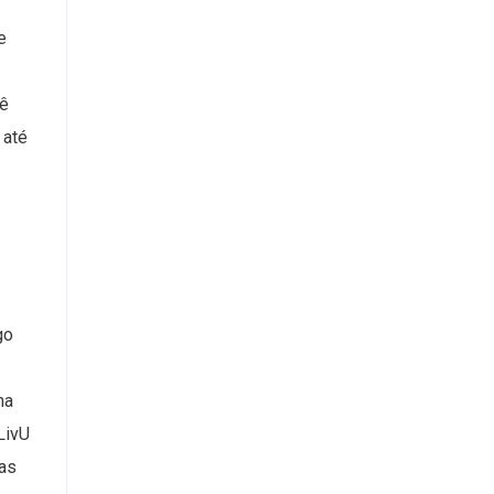
e
Dê
 até
go
ma
LivU
oas