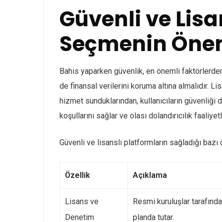
Güvenli ve Lisan
Seçmenin Öne
Bahis yaparken güvenlik, en önemli faktörlerden b
de finansal verilerini koruma altına almalıdır. 
hizmet sunduklarından, kullanıcıların güvenliği d
koşullarını sağlar ve olası dolandırıcılık faaliyetl
Güvenli ve lisanslı platformların sağladığı bazı 
Özellik
Açıklama
Lisans ve
Resmi kuruluşlar tarafında
Denetim
planda tutar.