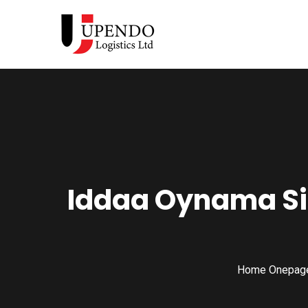
Iddaa Oynama Site
Home Onepag