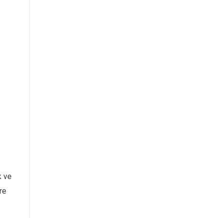
k ve
re