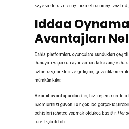
sayesinde size en iyi hizmeti sunmayı vaat edi
Iddaa Oynama S
Avantajları Nel
Bahis platformları, oyunculara sundukları çeşitli a
deneyim yaşarken aynı zamanda kazanç elde etm
bahis seçenekleri ve gelişmiş güvenlik önlemleri 
mümkün kılar.
Birincil avantajlardan
biri, hızlı işlem sürele
işlemlerinizi güvenli bir şekilde gerçekleştirebi
bahisleri rahatça yapmak oldukça basittir.
Her s
özelleştirilebilir.