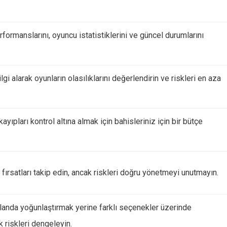
formanslarını, oyuncu istatistiklerini ve güncel durumlarını
lgi alarak oyunların olasılıklarını değerlendirin ve riskleri en aza
ayıpları kontrol altına almak için bahisleriniz için bir bütçe
fırsatları takip edin, ancak riskleri doğru yönetmeyi unutmayın.
 alanda yoğunlaştırmak yerine farklı seçenekler üzerinde
 riskleri dengeleyin.