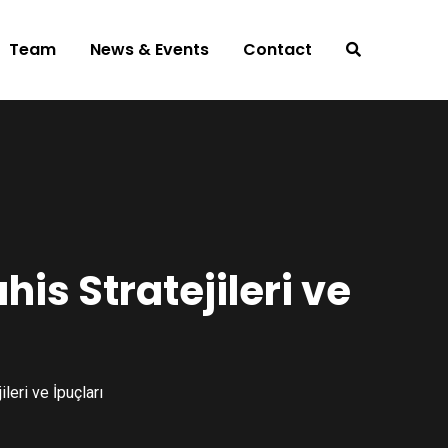
Team
News & Events
Contact
is Stratejileri ve
leri ve İpuçları