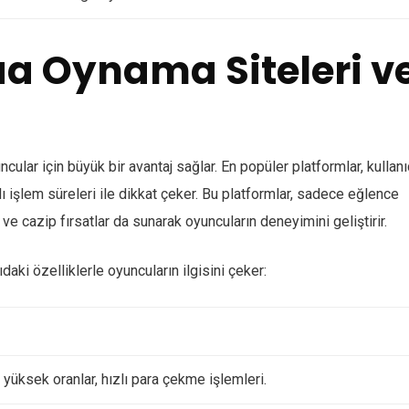
aa Oynama Siteleri v
lar için büyük bir avantaj sağlar. En popüler platformlar, kullanı
ı işlem süreleri ile dikkat çeker. Bu platformlar, sadece eğlence
 cazip fırsatlar da sunarak oyuncuların deneyimini geliştirir.
ıdaki özelliklerle oyuncuların ilgisini çeker:
yüksek oranlar, hızlı para çekme işlemleri.