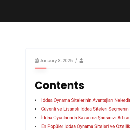
January 8, 2025
Contents
Iddaa Oynama Sitelerinin Avantajları Nelerdi
Güvenli ve Lisanslı Iddaa Siteleri Seçmeni
İddaa Oyunlarında Kazanma Şansınızı Artırac
En Popüler Iddaa Oynama Siteleri ve Özellik