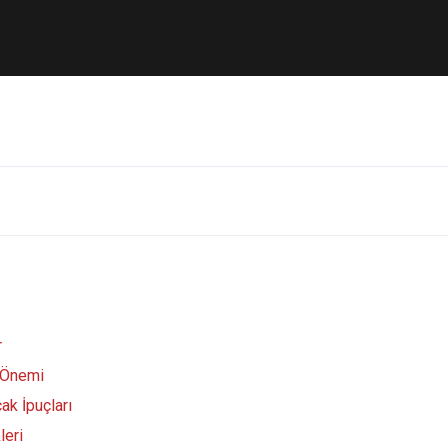
r
n Önemi
ak İpuçları
leri