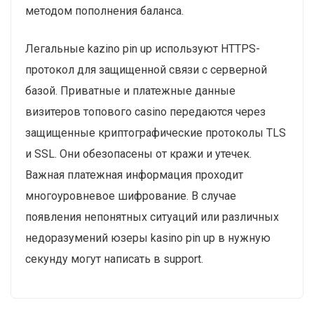
методом пополнения баланса.
Легальные kazino pin up используют HTTPS-
протокол для защищенной связи с серверной
базой. Приватные и платежные данные
визитеров топового casino передаются через
защищенные криптографические протоколы TLS
и SSL. Они обезопасены от кражи и утечек.
Важная платежная информация проходит
многоуровневое шифрование. В случае
появления непонятных ситуаций или различных
недоразумений юзеры kasino pin up в нужную
секунду могут написать в support.