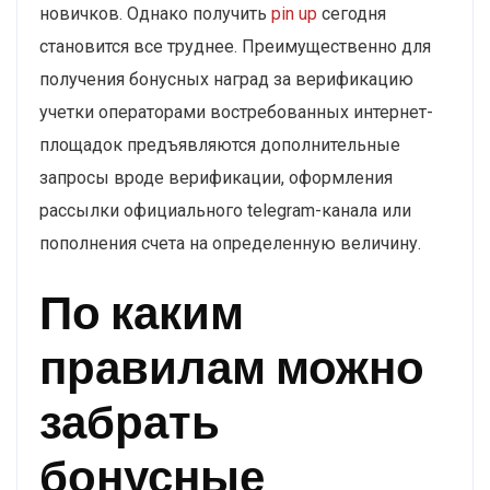
новичков. Однако получить
pin up
сегодня
становится все труднее. Преимущественно для
получения бонусных наград за верификацию
учетки операторами востребованных интернет-
площадок предъявляются дополнительные
запросы вроде верификации, оформления
рассылки официального telegram-канала или
пополнения счета на определенную величину.
По каким
правилам можно
забрать
бонусные