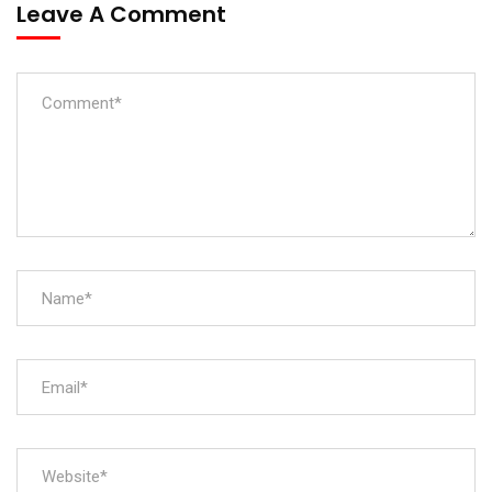
Leave A Comment