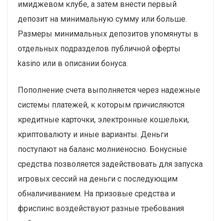
имиджевом клубе, а затем внести первый
депозит на минимальную сумму или больше.
Размеры минимальных депозитов упомянуты в
отдельных подразделов публичной оферты
kasino или в описании бонуса.
Пополнение счета выполняется через надежные
системы платежей, к которым причисляются
кредитные карточки, электронные кошельки,
криптовалюту и иные варианты. Деньги
поступают на баланс молниеносно. Бонусные
средства позволяется задействовать для запуска
игровых сессий на деньги с последующим
обналичиванием. На призовые средства и
фриспинс воздействуют разные требования