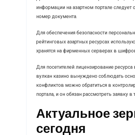
информации на азартном портале следует 
номер документа.
Для обеспечения безопасности персональн
рейтинговых азартных ресурсах использую
хранятся на фирменных серверах в шифро
Для посетителей лицензирование ресурса
вулкан казино вынуждено соблюдать осно
конфликтов можно обратиться в контроли
портала, и он обязан рассмотреть заявку в 
Актуальное зер
сегодня