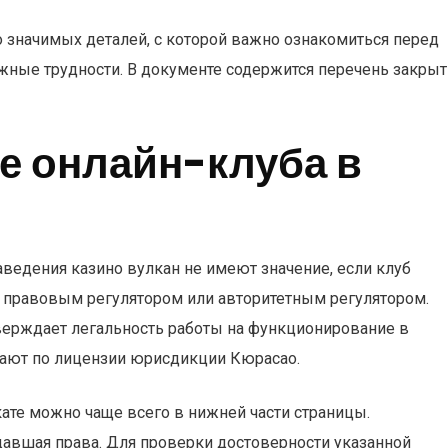
о значимых деталей, с которой важно ознакомиться перед
жные трудности. В документе содержится перечень закры
е онлайн-клуба в
едения казино вулкан не имеют значение, если клуб
 правовым регулятором или авторитетным регулятором.
верждает легальность работы на функционирование в
тают по лицензии юрисдикции Кюрасао.
те можно чаще всего в нижней части страницы.
авшая права. Для проверки достоверности указанной