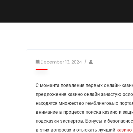
December 13, 2024
С момента появления первых онлайн-казин
предложения казино онлайн зачастую осло
находятся множество гемблинговых портал
внимание в процессе поиска казино и защ
подсказки экспертов. Бонусы и безопаснос
в этих вопросах и отыскать лучший
казино