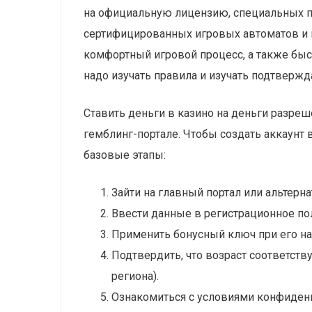
на официальную лицензию, специальных 
сертифицированных игровых автоматов и 
комфортный игровой процесс, а также бы
надо изучать правила и изучать подтвер
Ставить деньги в казино на деньги разре
гемблинг-портале. Чтобы создать аккаунт
базовые этапы:
Зайти на главный портал или альтерн
Ввести данные в регистрационное по
Применить бонусный ключ при его на
Подтвердить, что возраст соответству
региона).
Ознакомиться с условиями конфиденц