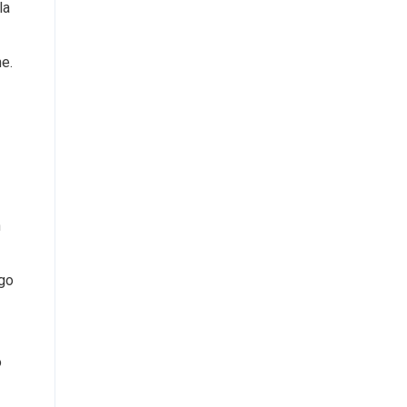
la
e.
n
ago
o