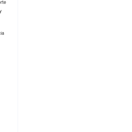
orte
y
ia