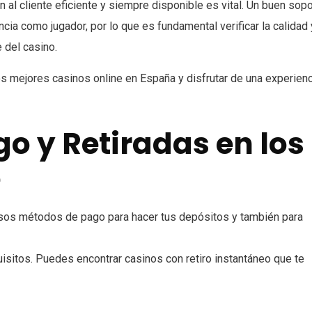
 al cliente eficiente y siempre disponible es vital. Un buen sop
cia como jugador, por lo que es fundamental verificar la calidad 
e del casino.
os mejores casinos online en España y disfrutar de una experienc
o y Retiradas en los
e
sos métodos de pago para hacer tus depósitos y también para
isitos. Puedes encontrar casinos con retiro instantáneo que te