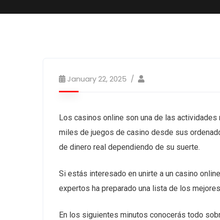
January 22, 2025
Los casinos online son una de las actividades
miles de juegos de casino desde sus ordenador
de dinero real dependiendo de su suerte.
Si estás interesado en unirte a un casino onl
expertos ha preparado una lista de los mejores
En los siguientes minutos conocerás todo sobr