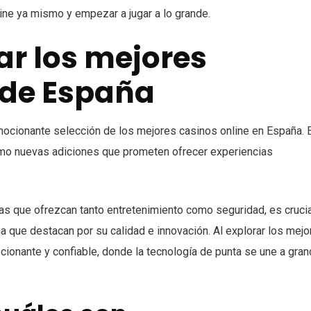
line ya mismo y empezar a jugar a lo grande.
ar los mejores
 de España
mocionante selección de los mejores casinos online en España. 
omo nuevas adiciones que prometen ofrecer experiencias
as que ofrezcan tanto entretenimiento como seguridad, es crucia
ña que destacan por su calidad e innovación. Al explorar los mej
cionante y confiable, donde la tecnología de punta se une a gra