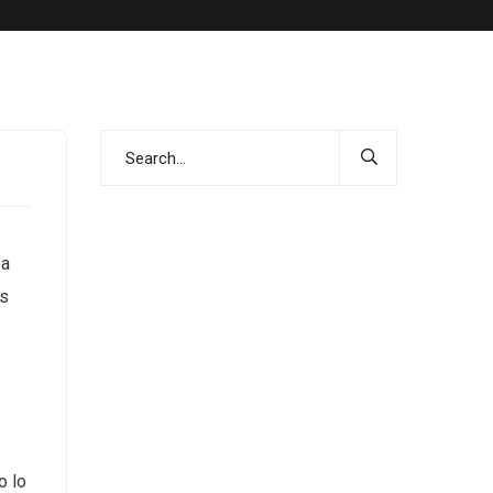
 a
os
o lo