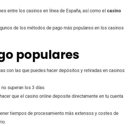
s entre los casinos en línea de España, así como el
casino
lgunos de los métodos de pago más populares en los casinos
go populares
cas con las que puedes hacer depósitos y retiradas en casinos
no superan los 3 días.
acer que el casino online deposite directamente en tu cuenta
tener tiempos de procesamiento más extensos y costes de
io.