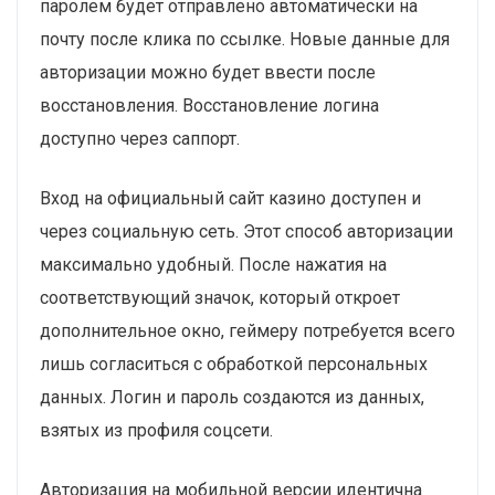
паролем будет отправлено автоматически на
почту после клика по ссылке. Новые данные для
авторизации можно будет ввести после
восстановления. Восстановление логина
доступно через саппорт.
Вход на официальный сайт казино доступен и
через социальную сеть. Этот способ авторизации
максимально удобный. После нажатия на
соответствующий значок, который откроет
дополнительное окно, геймеру потребуется всего
лишь согласиться с обработкой персональных
данных. Логин и пароль создаются из данных,
взятых из профиля соцсети.
Авторизация на мобильной версии идентична