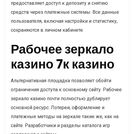
предоставляет доступ к депозиту и снятию
средств через платежные системы. Все данные
пользователя, включая настройки и статистику,
сохраняются в личном кабинете.
Рабочее зеркало
казино 7к казино
Альтернативная площадка позволяет обойти
ограничения доступа к основному сайту. Рабочее
зеркало казино почти полностью дублирует
основной ресурс. Лотереи, оформление и
платежные методы на зеркале такие же, как на
сайте. Разработчики и разделы каталога игр