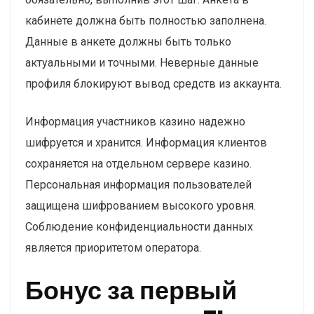
кабинете должна быть полностью заполнена.
Данные в анкете должны быть только
актуальными и точными. Неверные данные
профиля блокируют вывод средств из аккаунта.
Информация участников казино надежно
шифруется и хранится. Информация клиентов
сохраняется на отдельном сервере казино.
Персональная информация пользователей
защищена шифрованием высокого уровня.
Соблюдение конфиденциальности данных
является приоритетом оператора.
Бонус за первый