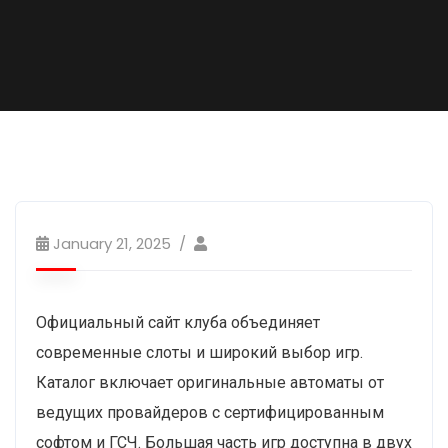
January 21, 2025
Официальный сайт клуба объединяет
современные слоты и широкий выбор игр.
Каталог включает оригинальные автоматы от
ведущих провайдеров с сертифицированным
софтом и ГСЧ. Большая часть игр доступна в двух