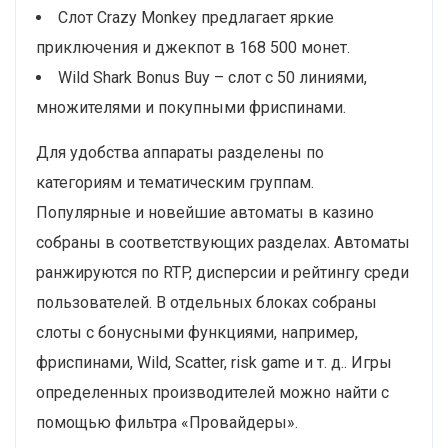
Слот Crazy Monkey предлагает яркие
приключения и джекпот в 168 500 монет.
Wild Shark Bonus Buy – слот с 50 линиями,
множителями и покупными фриспинами.
Для удобства аппараты разделены по
категориям и тематическим группам.
Популярные и новейшие автоматы в казино
собраны в соответствующих разделах. Автоматы
ранжируются по RTP, дисперсии и рейтингу среди
пользователей. В отдельных блоках собраны
слоты с бонусными функциями, например,
фриспинами, Wild, Scatter, risk game и т. д.. Игры
определенных производителей можно найти с
помощью фильтра «Провайдеры».