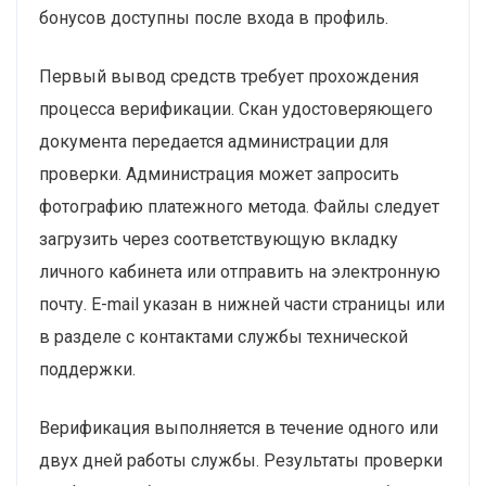
бонусов доступны после входа в профиль.
Первый вывод средств требует прохождения
процесса верификации. Скан удостоверяющего
документа передается администрации для
проверки. Администрация может запросить
фотографию платежного метода. Файлы следует
загрузить через соответствующую вкладку
личного кабинета или отправить на электронную
почту. E-mail указан в нижней части страницы или
в разделе с контактами службы технической
поддержки.
Верификация выполняется в течение одного или
двух дней работы службы. Результаты проверки