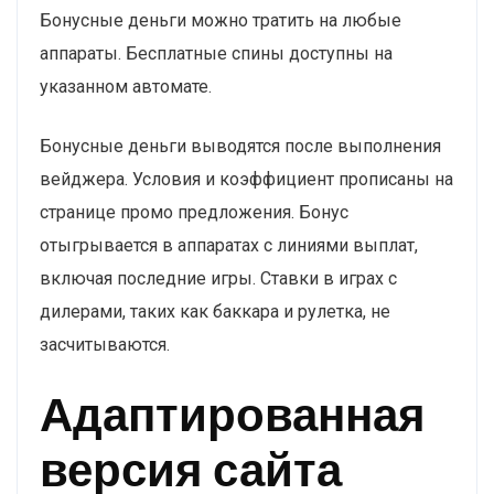
Бонусные деньги можно тратить на любые
аппараты. Бесплатные спины доступны на
указанном автомате.
Бонусные деньги выводятся после выполнения
вейджера. Условия и коэффициент прописаны на
странице промо предложения. Бонус
отыгрывается в аппаратах с линиями выплат,
включая последние игры. Ставки в играх с
дилерами, таких как баккара и рулетка, не
засчитываются.
Адаптированная
версия сайта