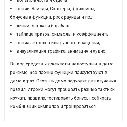
волатильность и отдача;
опции: Вайлды, Скаттеры, фриспины,
бонусные функции, риск раунды и пр.;
линии выплат и барабаны;
таблица призов: символы и коэффициенты;
опция автоплея или ручного вращения;
визуализация: графика, анимация и аудио.
Вывод средств и джекпоты недоступны в демо
режиме. Все прочие функции присутствуют в
демо играх. Слоты в демо подходят для изучения
правил. Игроки могут пробовать разные тактики,
изучать правила, тестировать бонусы, собирать
комбинации символов и тренироваться.