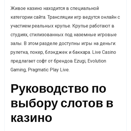
Живое казино находится в специальной
категории сайта. Трансляции игр ведутся онлайн с
участием реальных крупье. Крупье работают в
студиях, стилизованных под наземные игровые
залы. В этом разделе доступны игры на деньги:
рулетка, покер, блэкджек и баккара. Live Casino
предлагает софт от брендов Ezugi, Evolution
Gaming, Pragmatic Play Live.
Руководство по
выбору слотов в
казино