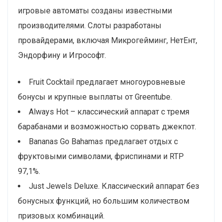
игровые автоматы созданы известными
производителями. Слоты разработаны
провайдерами, включая Микрогейминг, НетЕнт,
Эндорфину и Игрософт.
Fruit Cocktail предлагает многоуровневые
бонусы и крупные выплаты от Greentube.
Always Hot – классический аппарат с тремя
барабанами и возможностью сорвать джекпот.
Bananas Go Bahamas предлагает отдых с
фруктовыми символами, фриспинами и RTP
97,1%.
Just Jewels Deluxe. Классический аппарат без
бонусных функций, но большим количеством
призовых комбинаций.