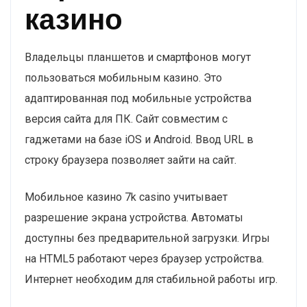
казино
Владельцы планшетов и смартфонов могут
пользоваться мобильным казино. Это
адаптированная под мобильные устройства
версия сайта для ПК. Сайт совместим с
гаджетами на базе iOS и Android. Ввод URL в
строку браузера позволяет зайти на сайт.
Мобильное казино 7k casino учитывает
разрешение экрана устройства. Автоматы
доступны без предварительной загрузки. Игры
на HTML5 работают через браузер устройства.
Интернет необходим для стабильной работы игр.