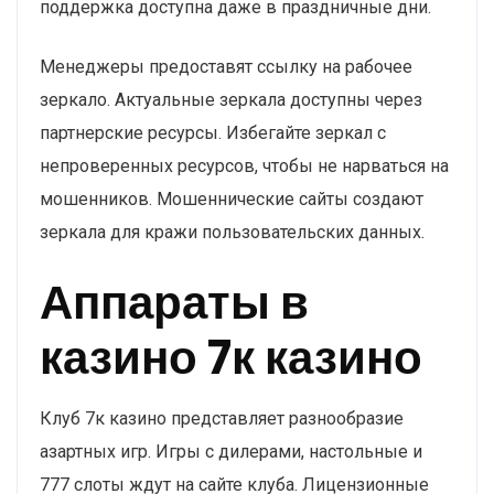
поддержка доступна даже в праздничные дни.
Менеджеры предоставят ссылку на рабочее
зеркало. Актуальные зеркала доступны через
партнерские ресурсы. Избегайте зеркал с
непроверенных ресурсов, чтобы не нарваться на
мошенников. Мошеннические сайты создают
зеркала для кражи пользовательских данных.
Аппараты в
казино 7к казино
Клуб 7к казино представляет разнообразие
азартных игр. Игры с дилерами, настольные и
777 слоты ждут на сайте клуба. Лицензионные