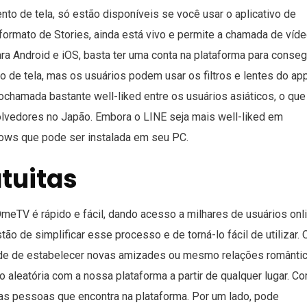
to de tela, só estão disponíveis se você usar o aplicativo de
 formato de Stories, ainda está vivo e permite a chamada de víd
a Android e iOS, basta ter uma conta na plataforma para conseg
o de tela, mas os usuários podem usar os filtros e lentes do ap
eochamada bastante well-liked entre os usuários asiáticos, o que
lvedores no Japão. Embora o LINE seja mais well-liked em
ows que pode ser instalada em seu PC.
tuitas
OmeTV é rápido e fácil, dando acesso a milhares de usuários onl
ão de simplificar esse processo e de torná-lo fácil de utilizar. 
de de estabelecer novas amizades ou mesmo relações romântic
aleatória com a nossa plataforma a partir de qualquer lugar. C
s pessoas que encontra na plataforma. Por um lado, pode