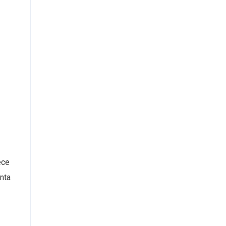
ece
nta