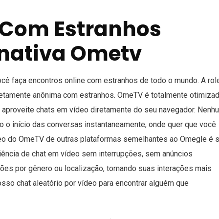
o Com Estranhos
rnativa Ometv
ocê faça encontros online com estranhos de todo o mundo. A rol
etamente anônima com estranhos. OmeTV é totalmente otimiza
ê aproveite chats em vídeo diretamente do seu navegador. Nenh
do o início das conversas instantaneamente, onde quer que você
deo do OmeTV de outras plataformas semelhantes ao Omegle é 
eriência de chat em vídeo sem interrupções, sem anúncios
xões por gênero ou localização, tornando suas interações mais
nosso chat aleatório por vídeo para encontrar alguém que