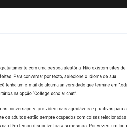
 gratuitamente com uma pessoa aleatória. Não existem sites de
eitas. Para conversar por texto, selecione o idioma de sua
ocê tenha um e-mail de alguma universidade que termine em “.edu
tários na opção “College scholar chat”.
r as conversações por vídeo mais agradáveis e positivas para s
mente os adultos estão sempre ocupados com coisas relacionadas
es não têm tempo disponível para si mesmos. Por vezes, um lon