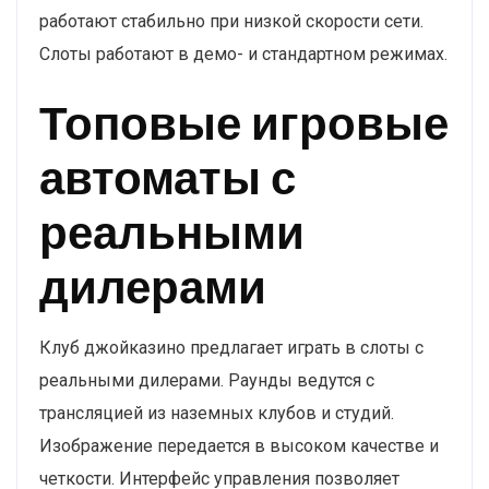
работают стабильно при низкой скорости сети.
Слоты работают в демо- и стандартном режимах.
Топовые игровые
автоматы с
реальными
дилерами
Клуб джойказино предлагает играть в слоты с
реальными дилерами. Раунды ведутся с
трансляцией из наземных клубов и студий.
Изображение передается в высоком качестве и
четкости. Интерфейс управления позволяет