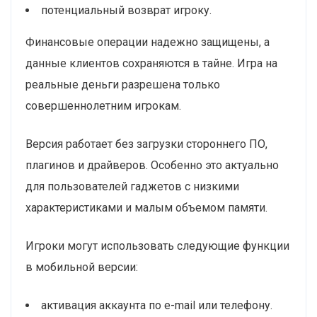
потенциальный возврат игроку.
Финансовые операции надежно защищены, а
данные клиентов сохраняются в тайне. Игра на
реальные деньги разрешена только
совершеннолетним игрокам.
Версия работает без загрузки стороннего ПО,
плагинов и драйверов. Особенно это актуально
для пользователей гаджетов с низкими
характеристиками и малым объемом памяти.
Игроки могут использовать следующие функции
в мобильной версии:
активация аккаунта по e-mail или телефону.