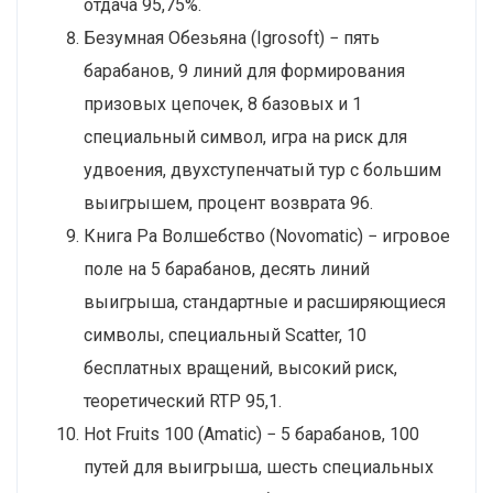
отдача 95,75%.
Безумная Обезьяна (Igrosoft) − пять
барабанов, 9 линий для формирования
призовых цепочек, 8 базовых и 1
специальный символ, игра на риск для
удвоения, двухступенчатый тур с большим
выигрышем, процент возврата 96.
Книга Ра Волшебство (Novomatic) − игровое
поле на 5 барабанов, десять линий
выигрыша, стандартные и расширяющиеся
символы, специальный Scatter, 10
бесплатных вращений, высокий риск,
теоретический RTP 95,1.
Hot Fruits 100 (Amatic) − 5 барабанов, 100
путей для выигрыша, шесть специальных