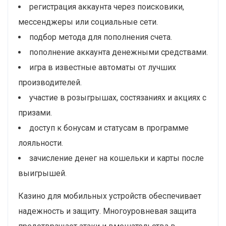
регистрация аккаунта через поисковики,
мессенджеры или социальные сети.
подбор метода для пополнения счета.
пополнение аккаунта денежными средствами.
игра в известные автоматы от лучших
производителей.
участие в розыгрышах, состязаниях и акциях с
призами.
доступ к бонусам и статусам в программе
лояльности.
зачисление денег на кошельки и карты после
выигрышей.
Казино для мобильных устройств обеспечивает
надежность и защиту. Многоуровневая защита