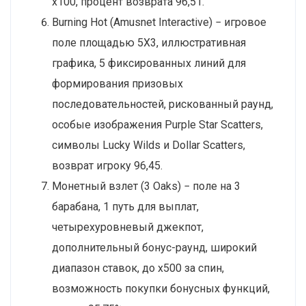
x100, процент возврата 96,51.
Burning Hot (Amusnet Interactive) − игровое
поле площадью 5X3, иллюстративная
графика, 5 фиксированных линий для
формирования призовых
последовательностей, рискованный раунд,
особые изображения Purple Star Scatters,
символы Lucky Wilds и Dollar Scatters,
возврат игроку 96,45.
Монетный взлет (3 Oaks) − поле на 3
барабана, 1 путь для выплат,
четырехуровневый джекпот,
дополнительный бонус-раунд, широкий
диапазон ставок, до x500 за спин,
возможность покупки бонусных функций,