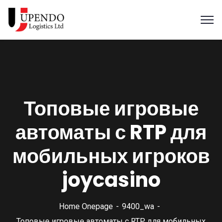
Топовые игровые
автоматы с RTP для
мобильных игроков
joycasino
Home Onepage
9400_wa
Топовые игровые автоматы с RTP для мобильных