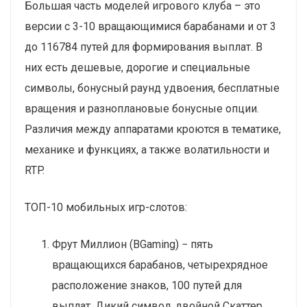
Большая часть моделей игрового клуба – это
версии с 3-10 вращающимися барабанами и от 3
до 116784 путей для формирования выплат. В
них есть дешевые, дорогие и специальные
символы, бонусный раунд удвоения, бесплатные
вращения и разноплановые бонусные опции.
Различия между аппаратами кроются в тематике,
механике и функциях, а также волатильности и
RTP.
ТОП-10 мобильных игр-слотов:
Фрут Миллион (BGaming) − пять
вращающихся барабанов, четырехрядное
расположение знаков, 100 путей для
выплат, Дикий символ, двойной Скаттер,