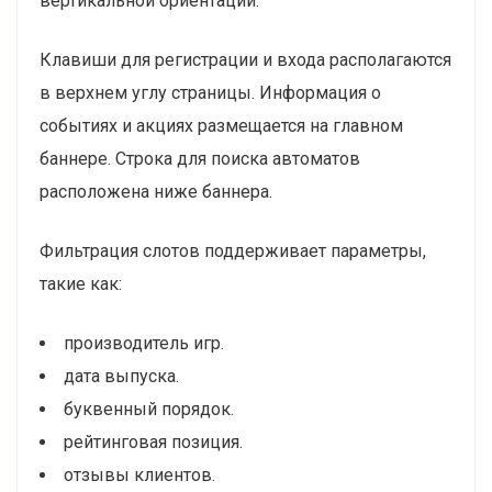
вертикальной ориентации.
Клавиши для регистрации и входа располагаются
в верхнем углу страницы. Информация о
событиях и акциях размещается на главном
баннере. Строка для поиска автоматов
расположена ниже баннера.
Фильтрация слотов поддерживает параметры,
такие как:
производитель игр.
дата выпуска.
буквенный порядок.
рейтинговая позиция.
отзывы клиентов.