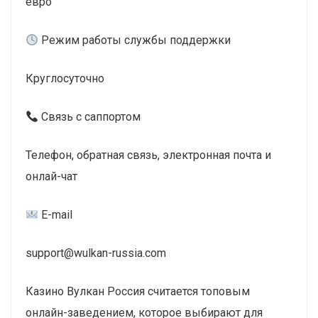
евро
Режим работы службы поддержки
Круглосуточно
Связь с саппортом
Телефон, обратная связь, электронная почта и
онлай-чат
E-mail
support@wulkan-russia.com
Казино Вулкан Россия считается топовым
онлайн-заведением, которое выбирают для