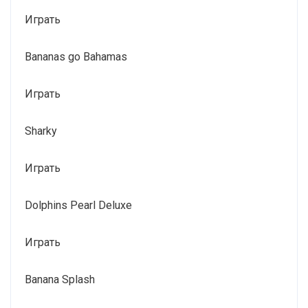
Играть
Bananas go Bahamas
Играть
Sharky
Играть
Dolphins Pearl Deluxe
Играть
Banana Splash