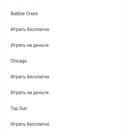
Bubble Craze
Играть бесплатно
Играть на деньги
Chicago
Играть бесплатно
Играть на деньги
Top Gun
Играть бесплатно