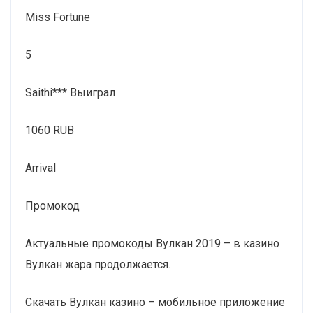
Miss Fortune
5
Saithi*** Выиграл
1060 RUB
Arrival
Промокод
Актуальные промокоды Вулкан 2019 – в казино
Вулкан жара продолжается.
Скачать Вулкан казино – мобильное приложение