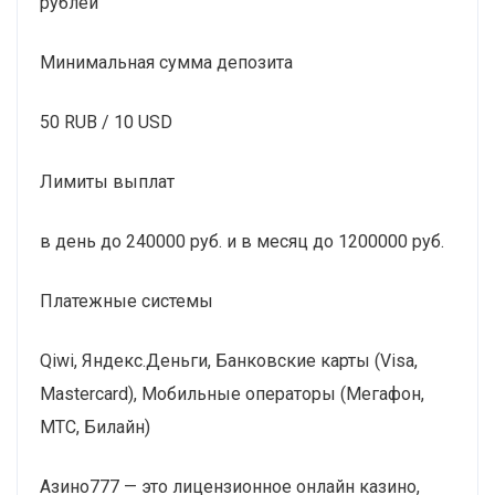
рублей
Минимальная сумма депозита
50 RUB / 10 USD
Лимиты выплат
в день до 240000 руб. и в месяц до 1200000 руб.
Платежные системы
Qiwi, Яндекс.Деньги, Банковские карты (Visa,
Mastercard), Мобильные операторы (Мегафон,
МТС, Билайн)
Азино777 — это лицензионное онлайн казино,