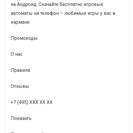
на Андроид. Скачайте бесплатно игровые
автоматы на телефон – любимые игры у вас в
кармане
Промокоды
О нас
Правила
Отзывы
+7 (495) XXX XX XX
Показать