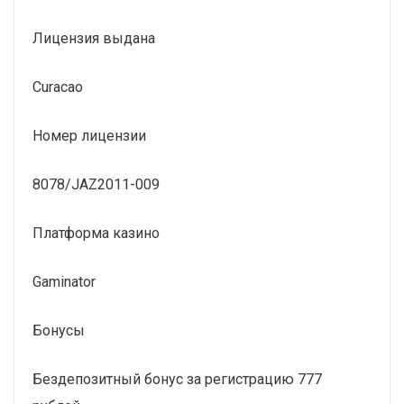
Лицензия выдана
Curacao
Номер лицензии
8078/JAZ2011-009
Платформа казино
Gaminator
Бонусы
Бездепозитный бонус за регистрацию 777