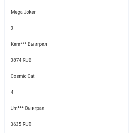
Mega Joker
3
Kera*** Выиграл
3874 RUB
Cosmic Cat
4
Um*** Выиграл
3635 RUB