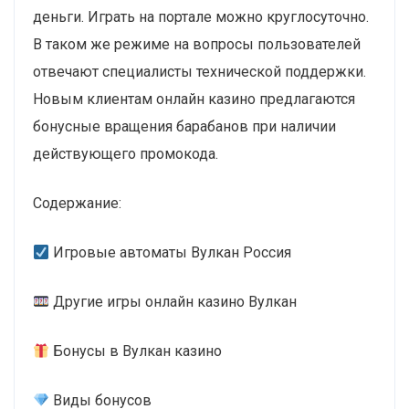
деньги. Играть на портале можно круглосуточно.
В таком же режиме на вопросы пользователей
отвечают специалисты технической поддержки.
Новым клиентам онлайн казино предлагаются
бонусные вращения барабанов при наличии
действующего промокода.
Содержание:
Игровые автоматы Вулкан Россия
Другие игры онлайн казино Вулкан
Бонусы в Вулкан казино
Виды бонусов