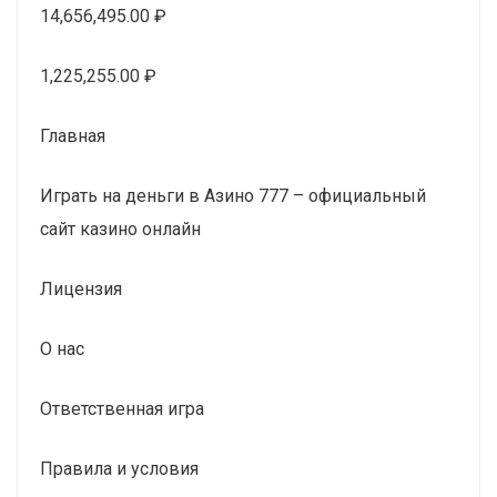
14,656,495.00 ₽
1,225,255.00 ₽
Главная
Играть на деньги в Азино 777 – официальный
сайт казино онлайн
Лицензия
О нас
Ответственная игра
Правила и условия