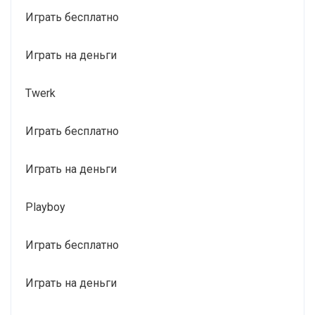
Играть бесплатно
Играть на деньги
Twerk
Играть бесплатно
Играть на деньги
Playboy
Играть бесплатно
Играть на деньги